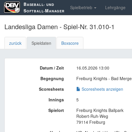
B
ASEBALL- UND
Spielbetrieb
Lehrgänge
S
M
OFTBALL-
ANAGER
Landesliga Damen - Spiel-Nr. 31.010-1
zurück
Spieldaten
Boxscore
Datum / Zeit
16.05.2026 13:00
Begegnung
Freiburg Knights - Bad Merge
Scoresheets
Scoresheets anzeigen
Innings
5
Spielort
Freiburg Knights Ballpark
Robert-Ruh-Weg
79114 Freiburg