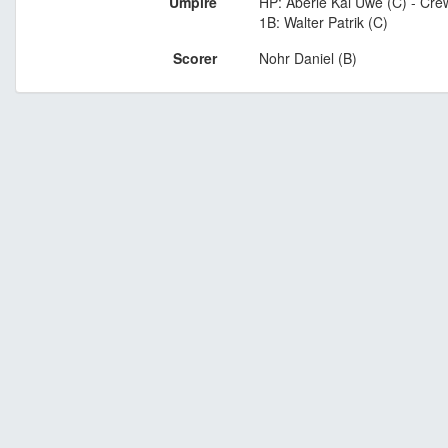
Umpire
HP: Aberle Kai Uwe (C) - Cre
1B: Walter Patrik (C)
Scorer
Nohr Daniel (B)