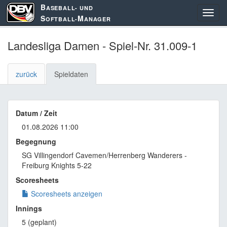
B
ASEBALL- UND
S
M
OFTBALL-
ANAGER
Landesliga Damen - Spiel-Nr. 31.009-1
zurück
Spieldaten
Datum / Zeit
01.08.2026 11:00
Begegnung
SG Villingendorf Cavemen/Herrenberg Wanderers -
Freiburg Knights 5-22
Scoresheets
Scoresheets anzeigen
Innings
5 (geplant)