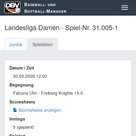
B
ASEBALL- UND
S
M
OFTBALL-
ANAGER
Landesliga Damen - Spiel-Nr. 31.005-1
zurück
Spieldaten
Datum / Zeit
30.05.2026 12:00
Begegnung
Falcons Ulm - Freiburg Knights 15-0
Scoresheets
Scoresheets anzeigen
Innings
5 (geplant)
Spielort