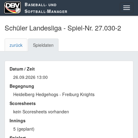
B
ASEBALL- UND
S
M
OFTBALL-
ANAGER
Schüler Landesliga - Spiel-Nr. 27.030-2
zurück
Spieldaten
Datum / Zeit
26.09.2026 13:00
Begegnung
Heidelberg Hedgehogs - Freiburg Knights
Scoresheets
kein Scoresheets vorhanden
Innings
5 (geplant)
Spielort