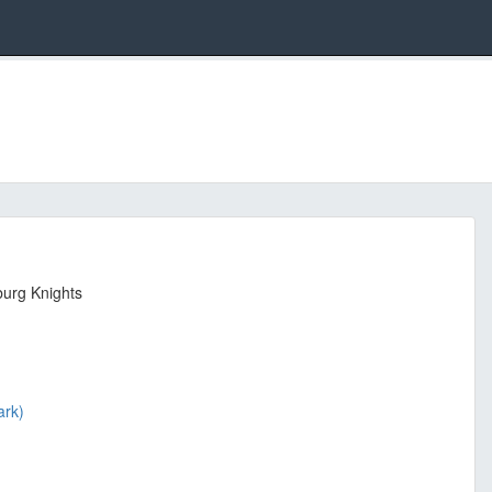
burg Knights
ark)