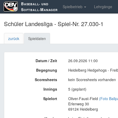
B
ASEBALL- UND
Spielbetrieb
Lehrgänge
S
M
OFTBALL-
ANAGER
Schüler Landesliga - Spiel-Nr. 27.030-1
zurück
Spieldaten
Datum / Zeit
26.09.2026 11:00
Begegnung
Heidelberg Hedgehogs - Frei
Scoresheets
kein Scoresheets vorhanden
Innings
5 (geplant)
Spielort
Oliver-Faust-Field
(Foto Ballp
Erlenweg 30
69124 Heidelberg