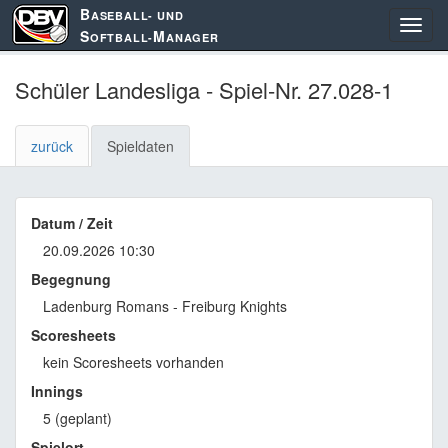
B
ASEBALL- UND
S
M
OFTBALL-
ANAGER
Schüler Landesliga - Spiel-Nr. 27.028-1
zurück
Spieldaten
Datum / Zeit
20.09.2026 10:30
Begegnung
Ladenburg Romans - Freiburg Knights
Scoresheets
kein Scoresheets vorhanden
Innings
5 (geplant)
Spielort