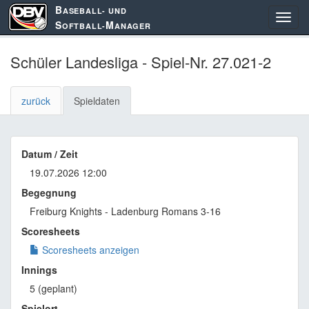
B
ASEBALL- UND
S
M
OFTBALL-
ANAGER
Schüler Landesliga - Spiel-Nr. 27.021-2
zurück
Spieldaten
Datum / Zeit
19.07.2026 12:00
Begegnung
Freiburg Knights - Ladenburg Romans 3-16
Scoresheets
Scoresheets anzeigen
Innings
5 (geplant)
Spielort