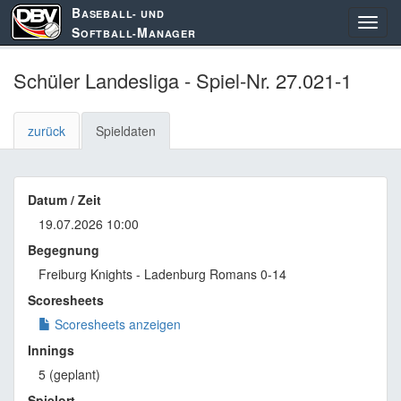
B
ASEBALL- UND
S
M
OFTBALL-
ANAGER
Schüler Landesliga - Spiel-Nr. 27.021-1
zurück
Spieldaten
Datum / Zeit
19.07.2026 10:00
Begegnung
Freiburg Knights - Ladenburg Romans 0-14
Scoresheets
Scoresheets anzeigen
Innings
5 (geplant)
Spielort