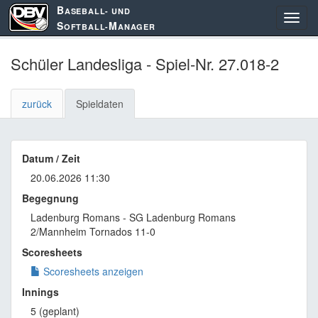
B
ASEBALL- UND
S
M
OFTBALL-
ANAGER
Schüler Landesliga - Spiel-Nr. 27.018-2
zurück
Spieldaten
Datum / Zeit
20.06.2026 11:30
Begegnung
Ladenburg Romans - SG Ladenburg Romans
2/Mannheim Tornados 11-0
Scoresheets
Scoresheets anzeigen
Innings
5 (geplant)