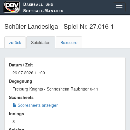
B
ASEBALL- UND
S
M
OFTBALL-
ANAGER
Schüler Landesliga - Spiel-Nr. 27.016-1
zurück
Spieldaten
Boxscore
Datum / Zeit
26.07.2026 11:00
Begegnung
Freiburg Knights - Schriesheim Raubritter 0-11
Scoresheets
Scoresheets anzeigen
Innings
3
Spielort