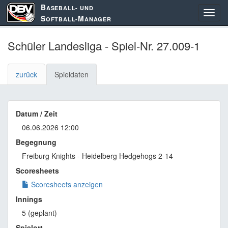
B
ASEBALL- UND
S
M
OFTBALL-
ANAGER
Schüler Landesliga - Spiel-Nr. 27.009-1
zurück
Spieldaten
Datum / Zeit
06.06.2026 12:00
Begegnung
Freiburg Knights - Heidelberg Hedgehogs 2-14
Scoresheets
Scoresheets anzeigen
Innings
5 (geplant)
Spielort