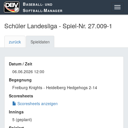
B
ASEBALL- UND
S
M
OFTBALL-
ANAGER
Schüler Landesliga - Spiel-Nr. 27.009-1
zurück
Spieldaten
Datum / Zeit
06.06.2026 12:00
Begegnung
Freiburg Knights - Heidelberg Hedgehogs 2-14
Scoresheets
Scoresheets anzeigen
Innings
5 (geplant)
Spielort