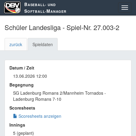
B
ASEBALL- UND
S
M
OFTBALL-
ANAGER
Schüler Landesliga - Spiel-Nr. 27.003-2
zurück
Spieldaten
Datum / Zeit
13.06.2026 12:00
Begegnung
SG Ladenburg Romans 2/Mannheim Tornados -
Ladenburg Romans 7-10
Scoresheets
Scoresheets anzeigen
Innings
5 (geplant)