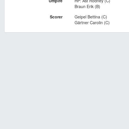
Umpire
HP: Ast Rodney (C)
Braun Erik (B)
Scorer
Geipel Bettina (C)
Gärtner Carolin (C)