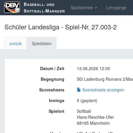
B
ASEBALL- UND
Spielbetrieb
Lehrgänge
S
M
OFTBALL-
ANAGER
Schüler Landesliga - Spiel-Nr. 27.003-2
zurück
Spieldaten
Datum / Zeit
13.06.2026 12:00
Begegnung
SG Ladenburg Romans 2/Man
Scoresheets
Scoresheets anzeigen
Innings
5 (geplant)
Spielort
Softball
Hans-Reschke-Ufer
68165 Mannheim