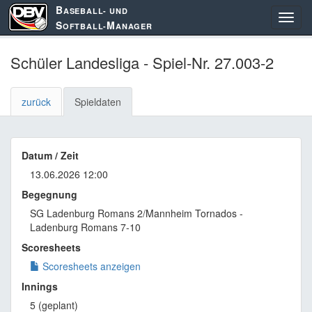
B
ASEBALL- UND
S
M
OFTBALL-
ANAGER
Schüler Landesliga - Spiel-Nr. 27.003-2
zurück
Spieldaten
Datum / Zeit
13.06.2026 12:00
Begegnung
SG Ladenburg Romans 2/Mannheim Tornados -
Ladenburg Romans 7-10
Scoresheets
Scoresheets anzeigen
Innings
5 (geplant)