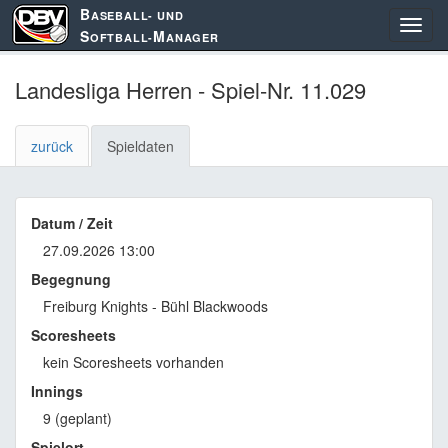
B
ASEBALL- UND
S
M
OFTBALL-
ANAGER
Landesliga Herren - Spiel-Nr. 11.029
zurück
Spieldaten
Datum / Zeit
27.09.2026 13:00
Begegnung
Freiburg Knights - Bühl Blackwoods
Scoresheets
kein Scoresheets vorhanden
Innings
9 (geplant)
Spielort