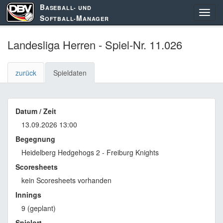
B
ASEBALL- UND
S
M
OFTBALL-
ANAGER
Landesliga Herren - Spiel-Nr. 11.026
zurück
Spieldaten
Datum / Zeit
13.09.2026 13:00
Begegnung
Heidelberg Hedgehogs 2 - Freiburg Knights
Scoresheets
kein Scoresheets vorhanden
Innings
9 (geplant)
Spielort