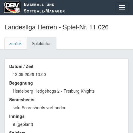
B
ASEBALL- UND
S
M
OFTBALL-
ANAGER
Landesliga Herren - Spiel-Nr. 11.026
zurück
Spieldaten
Datum / Zeit
13.09.2026 13:00
Begegnung
Heidelberg Hedgehogs 2 - Freiburg Knights
Scoresheets
kein Scoresheets vorhanden
Innings
9 (geplant)
Spielort