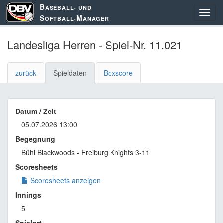
B
ASEBALL- UND
S
M
OFTBALL-
ANAGER
Landesliga Herren - Spiel-Nr. 11.021
zurück
Spieldaten
Boxscore
Datum / Zeit
05.07.2026 13:00
Begegnung
Bühl Blackwoods - Freiburg Knights 3-11
Scoresheets
Scoresheets anzeigen
Innings
5
Spielort