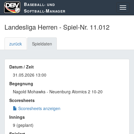
B
ASEBALL- UND
S
M
OFTBALL-
ANAGER
Landesliga Herren - Spiel-Nr. 11.012
zurück
Spieldaten
Datum / Zeit
31.05.2026 13:00
Begegnung
Nagold Mohawks - Neuenburg Atomics 2 10-20
Scoresheets
Scoresheets anzeigen
Innings
9 (geplant)
Spielort