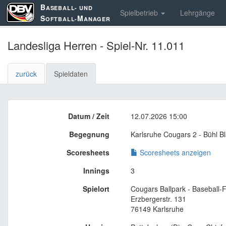
B
ASEBALL- UND
Spielbetrieb
Lehrgänge
S
M
OFTBALL-
ANAGER
Landesliga Herren - Spiel-Nr. 11.011
zurück
Spieldaten
Datum / Zeit
12.07.2026 15:00
Begegnung
Karlsruhe Cougars 2 - Bühl 
Scoresheets
Scoresheets anzeigen
Innings
3
Spielort
Cougars Ballpark - Baseball-F
Erzbergerstr. 131
76149 Karlsruhe