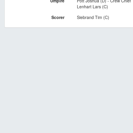
Umpire
Pott Joshua (D) - Crew Chief
Lenhart Lars (C)
Scorer
Siebrand Tim (C)