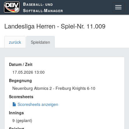
B
ASEBALL- UND
S
M
OFTBALL-
ANAGER
Landesliga Herren - Spiel-Nr. 11.009
zurück
Spieldaten
Datum / Zeit
17.05.2026 13:00
Begegnung
Neuenburg Atomics 2 - Freiburg Knights 6-10
Scoresheets
Scoresheets anzeigen
Innings
9 (geplant)
Spielort