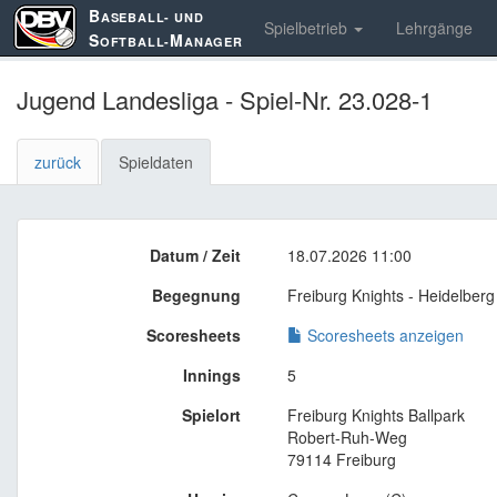
B
ASEBALL- UND
Spielbetrieb
Lehrgänge
S
M
OFTBALL-
ANAGER
Jugend Landesliga - Spiel-Nr. 23.028-1
zurück
Spieldaten
Datum / Zeit
18.07.2026 11:00
Begegnung
Freiburg Knights - Heidelber
Scoresheets
Scoresheets anzeigen
Innings
5
Spielort
Freiburg Knights Ballpark
Robert-Ruh-Weg
79114 Freiburg