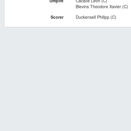
Umpire
Cacace Leon (C)
Blevins Theodore Xavier (C)
Scorer
Duckensell Philipp (C)