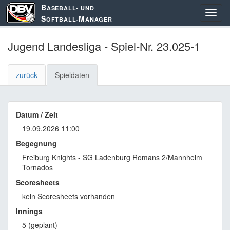
B
ASEBALL- UND
S
M
OFTBALL-
ANAGER
Jugend Landesliga - Spiel-Nr. 23.025-1
zurück
Spieldaten
Datum / Zeit
19.09.2026 11:00
Begegnung
Freiburg Knights - SG Ladenburg Romans 2/Mannheim
Tornados
Scoresheets
kein Scoresheets vorhanden
Innings
5 (geplant)