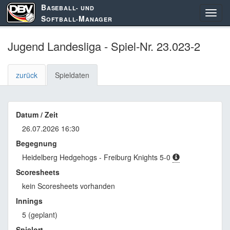
B
ASEBALL- UND
S
M
OFTBALL-
ANAGER
Jugend Landesliga - Spiel-Nr. 23.023-2
zurück
Spieldaten
Datum / Zeit
26.07.2026 16:30
Begegnung
Heidelberg Hedgehogs - Freiburg Knights 5-0
Scoresheets
kein Scoresheets vorhanden
Innings
5 (geplant)
Spielort