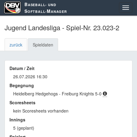
B
ASEBALL- UND
S
M
OFTBALL-
ANAGER
Jugend Landesliga - Spiel-Nr. 23.023-2
zurück
Spieldaten
Datum / Zeit
26.07.2026 16:30
Begegnung
Heidelberg Hedgehogs - Freiburg Knights 5-0
Scoresheets
kein Scoresheets vorhanden
Innings
5 (geplant)
Spielort