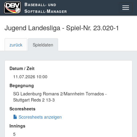
B
ASEBALL- UND
S
M
OFTBALL-
ANAGER
Jugend Landesliga - Spiel-Nr. 23.020-1
zurück
Spieldaten
Datum / Zeit
11.07.2026 10:00
Begegnung
SG Ladenburg Romans 2/Mannheim Tornados -
Stuttgart Reds 2 13-3
Scoresheets
Scoresheets anzeigen
Innings
5