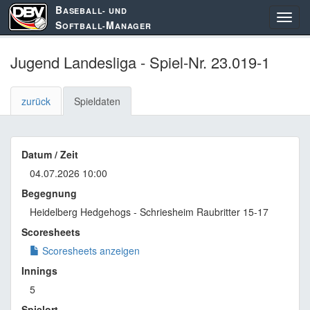
B
ASEBALL- UND
S
M
OFTBALL-
ANAGER
Jugend Landesliga - Spiel-Nr. 23.019-1
zurück
Spieldaten
Datum / Zeit
04.07.2026 10:00
Begegnung
Heidelberg Hedgehogs - Schriesheim Raubritter 15-17
Scoresheets
Scoresheets anzeigen
Innings
5
Spielort