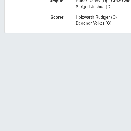
Umpire
Huber Denny (D) - Crew Chie
Steigert Joshua (D)
Scorer
Holzwarth Rüdiger (C)
Degener Volker (C)