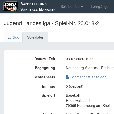
B
ASEBALL- UND
Spielbetrieb
Lehrgänge
S
M
OFTBALL-
ANAGER
Jugend Landesliga - Spiel-Nr. 23.018-2
zurück
Spieldaten
Datum / Zeit
03.07.2026 19:00
Begegnung
Neuenburg Atomics - Freiburg
Scoresheets
Scoresheets anzeigen
Innings
5 (geplant)
Spielort
Baseball
Rheinwaldstr. 5
79395 Neuenburg am Rhein