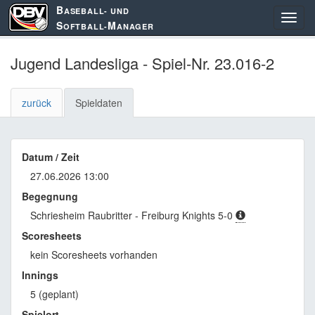
B
ASEBALL- UND
S
M
OFTBALL-
ANAGER
Jugend Landesliga - Spiel-Nr. 23.016-2
zurück
Spieldaten
Datum / Zeit
27.06.2026 13:00
Begegnung
Schriesheim Raubritter - Freiburg Knights 5-0
Scoresheets
kein Scoresheets vorhanden
Innings
5 (geplant)
Spielort