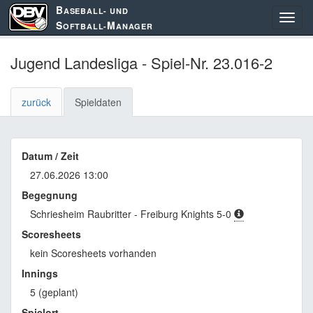
B
ASEBALL- UND
S
M
OFTBALL-
ANAGER
Jugend Landesliga - Spiel-Nr. 23.016-2
zurück
Spieldaten
Datum / Zeit
27.06.2026 13:00
Begegnung
Schriesheim Raubritter - Freiburg Knights 5-0
Scoresheets
kein Scoresheets vorhanden
Innings
5 (geplant)
Spielort