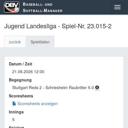
B
ASEBALL- UND
S
M
OFTBALL-
ANAGER
Jugend Landesliga - Spiel-Nr. 23.015-2
zurück
Spieldaten
Datum / Zeit
21.06.2026 12:00
Begegnung
Stuttgart Reds 2 - Schriesheim Raubritter 5-0
Scoresheets
Scoresheets anzeigen
Innings
5
Spielort