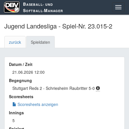
B
ASEBALL- UND
S
M
OFTBALL-
ANAGER
Jugend Landesliga - Spiel-Nr. 23.015-2
zurück
Spieldaten
Datum / Zeit
21.06.2026 12:00
Begegnung
Stuttgart Reds 2 - Schriesheim Raubritter 5-0
Scoresheets
Scoresheets anzeigen
Innings
5
Spielort