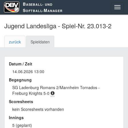
B
ASEBALL- UND
S
M
OFTBALL-
ANAGER
Jugend Landesliga - Spiel-Nr. 23.013-2
zurück
Spieldaten
Datum / Zeit
14.06.2026 13:00
Begegnung
SG Ladenburg Romans 2/Mannheim Tornados -
Freiburg Knights 5-0
Scoresheets
kein Scoresheets vorhanden
Innings
5 (geplant)