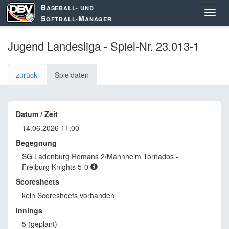
B
ASEBALL- UND
S
M
OFTBALL-
ANAGER
Jugend Landesliga - Spiel-Nr. 23.013-1
zurück
Spieldaten
Datum / Zeit
14.06.2026 11:00
Begegnung
SG Ladenburg Romans 2/Mannheim Tornados -
Freiburg Knights 5-0
Scoresheets
kein Scoresheets vorhanden
Innings
5 (geplant)