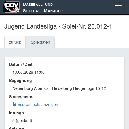
B
ASEBALL- UND
S
M
OFTBALL-
ANAGER
Jugend Landesliga - Spiel-Nr. 23.012-1
zurück
Spieldaten
Datum / Zeit
13.06.2026 11:00
Begegnung
Neuenburg Atomics - Heidelberg Hedgehogs 15-12
Scoresheets
Scoresheets anzeigen
Innings
5 (geplant)
Spielort