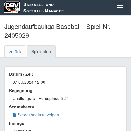
B
ASEBALL- UND
S
M
OFTBALL-
ANAGER
Jugendaufbauliga Baseball - Spiel-Nr.
2405029
zurück
Spieldaten
Datum / Zeit
07.09.2024 12:00
Begegnung
Challengers - Porcupines 5-21
Scoresheets
Scoresheets anzeigen
Innings