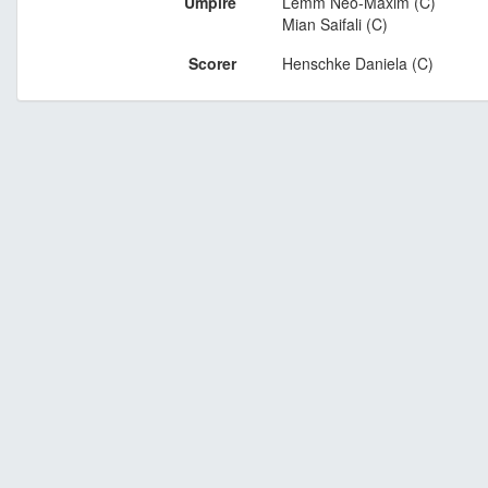
Umpire
Lemm Neo-Maxim (C)
Mian Saifali (C)
Scorer
Henschke Daniela (C)