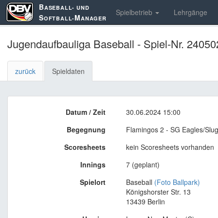
B
ASEBALL- UND
Spielbetrieb
Lehrgänge
S
M
OFTBALL-
ANAGER
Jugendaufbauliga Baseball - Spiel-Nr. 24050
zurück
Spieldaten
Datum / Zeit
30.06.2024 15:00
Begegnung
Flamingos 2 - SG Eagles/Slug
Scoresheets
kein Scoresheets vorhanden
Innings
7 (geplant)
Spielort
Baseball
(Foto Ballpark)
Königshorster Str. 13
13439 Berlin