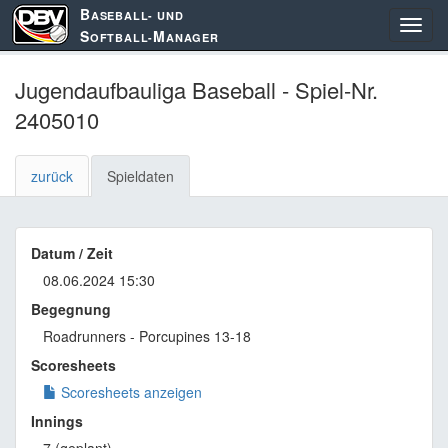
B
ASEBALL- UND
S
M
OFTBALL-
ANAGER
Jugendaufbauliga Baseball - Spiel-Nr.
2405010
zurück
Spieldaten
Datum / Zeit
08.06.2024 15:30
Begegnung
Roadrunners - Porcupines 13-18
Scoresheets
Scoresheets anzeigen
Innings