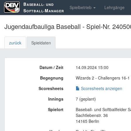
B
ASEBALL- UND
Spielbetrieb
Lehrgänge
S
M
OFTBALL-
ANAGER
Jugendaufbauliga Baseball - Spiel-Nr. 24050
zurück
Spieldaten
Datum / Zeit
14.09.2024 15:00
Begegnung
Wizards 2 - Challengers 16-1
Scoresheets
Scoresheets anzeigen
Innings
7 (geplant)
Spielort
Baseball- und Softballfelder 
Sachtlebenstr. 36
14165 Berlin