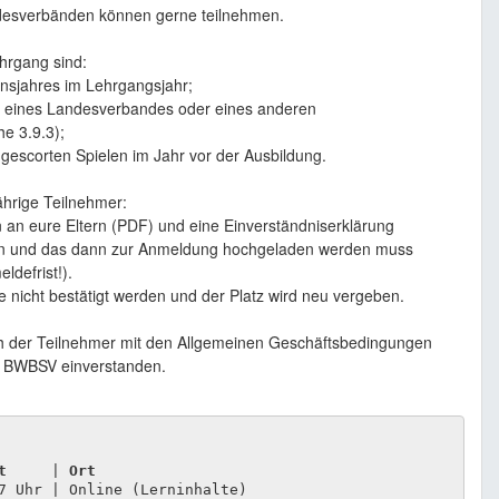
desverbänden können gerne teilnehmen.
hrgang sind:
ensjahres im Lehrgangsjahr;
nz eines Landesverbandes oder eines anderen
he 3.9.3);
gescorten Spielen im Jahr vor der Ausbildung.
jährige Teilnehmer:
en an eure Eltern (PDF) und eine Einverständniserklärung
llen und das dann zur Anmeldung hochgeladen werden muss
ldefrist!).
 nicht bestätigt werden und der Platz wird neu vergeben.
ch der Teilnehmer mit den Allgemeinen Geschäftsbedingungen
s BWBSV einverstanden.
t    
 | 
Ort
7 Uhr | Online (Lerninhalte)
