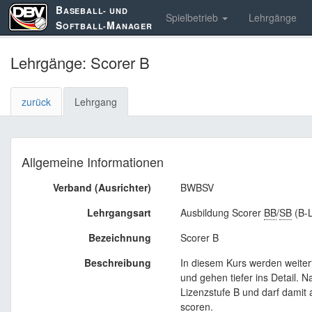
B
ASEBALL- UND
Spielbetrieb
Lehrgänge
S
M
OFTBALL-
ANAGER
Lehrgänge: Scorer B
zurück
Lehrgang
Allgemeine Informationen
Verband (Ausrichter)
BWBSV
Lehrgangsart
Ausbildung Scorer
BB
/
SB
(B-L
Bezeichnung
Scorer B
Beschreibung
In diesem Kurs werden weiterf
und gehen tiefer ins Detail. N
Lizenzstufe B und darf damit 
scoren.