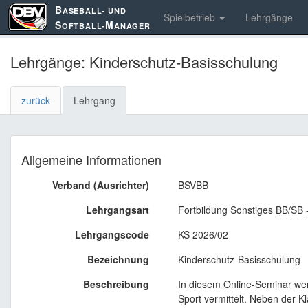
B
ASEBALL- UND
Spielbetrieb
Lehrgänge
S
M
OFTBALL-
ANAGER
Lehrgänge: Kinderschutz-Basisschulung
zurück
Lehrgang
Allgemeine Informationen
Verband (Ausrichter)
BSVBB
Lehrgangsart
Fortbildung Sonstiges
BB
/
SB
-
Lehrgangscode
KS 2026/02
Bezeichnung
Kinderschutz-Basisschulung
Beschreibung
In diesem Online-Seminar w
Sport vermittelt. Neben der K