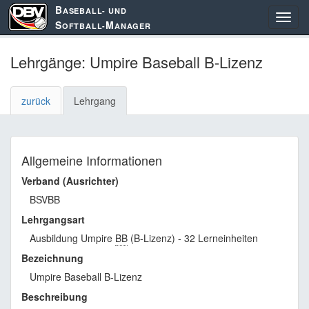
B
ASEBALL- UND
S
M
OFTBALL-
ANAGER
Lehrgänge: Umpire Baseball B-Lizenz
zurück
Lehrgang
Allgemeine Informationen
Verband (Ausrichter)
BSVBB
Lehrgangsart
Ausbildung Umpire
BB
(B-Lizenz) - 32 Lerneinheiten
Bezeichnung
Umpire Baseball B-Lizenz
Beschreibung