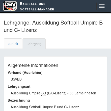
B
ASEBALL- UND
S
M
OFTBALL-
ANAGER
Lehrgänge: Ausbildung Softball Umpire B
und C- Lizenz
zurück
Lehrgang
Allgemeine Informationen
Verband (Ausrichter)
BSVBB
Lehrgangsart
Ausbildung Umpire
SB
(B/C-Lizenz) - 30 Lerneinheiten
Bezeichnung
Ausbildung Softball Umpire B und C- Lizenz