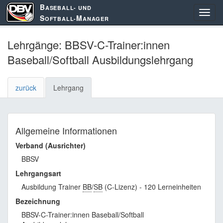
B
ASEBALL- UND
S
M
OFTBALL-
ANAGER
Lehrgänge: BBSV-C-Trainer:innen
Baseball/Softball Ausbildungslehrgang
zurück
Lehrgang
Allgemeine Informationen
Verband (Ausrichter)
BBSV
Lehrgangsart
Ausbildung Trainer
BB
/
SB
(C-Lizenz) - 120 Lerneinheiten
Bezeichnung
BBSV-C-Trainer:innen Baseball/Softball